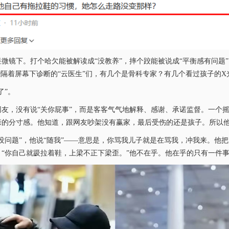
镜下。打个哈欠能被解读成“没教养”，摔个跤能被说成“平衡感有问题”，穿
些隔着屏幕下诊断的“云医生”们，有几个是骨科专家？有几个看过孩子的X
了”。
友，没有说“关你屁事”，而是客客气气地解释、感谢、承诺监督。一个
的分寸感。他知道，跟网友吵架没有赢家，最后受伤的还是孩子。所以他
没问题”，他说“随我”——意思是，你骂我儿子就是在骂我，冲我来。他
“你自己就趿拉着鞋，上梁不正下梁歪。”他不在乎。他在乎的只有一件