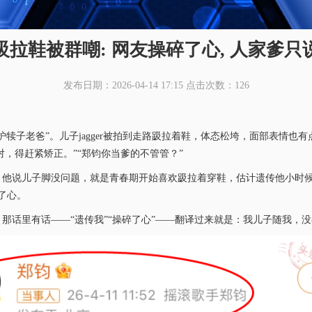
拉鞋被群嘲: 网友操碎了心, 人家爹只
发布日期：2026-04-14 17:15
点击次数：126
犊子老爸”。儿子jagger被拍到走路趿拉着鞋，体态松垮，面部表情也
对，得赶紧矫正。”“郑钧你当爹的不管管？”
。他说儿子脚没问题，就是青春期开始喜欢趿拉着穿鞋，估计遗传他小时
碎了心。
那话里有话——“遗传我”“操碎了心”——翻译过来就是：我儿子随我，