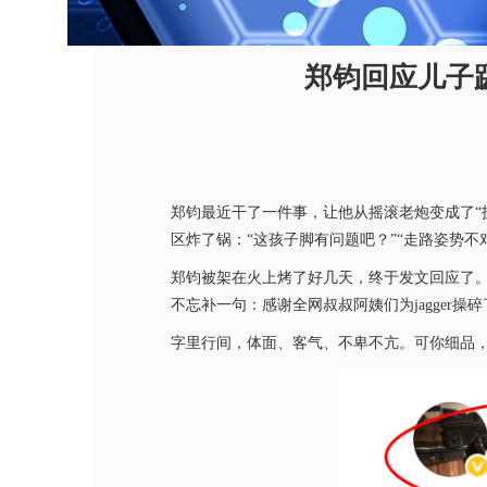
郑钧回应儿子趿
郑钧最近干了一件事，让他从摇滚老炮变成了“护
区炸了锅：“这孩子脚有问题吧？”“走路姿势不
郑钧被架在火上烤了好几天，终于发文回应了
不忘补一句：感谢全网叔叔阿姨们为jagger操
字里行间，体面、客气、不卑不亢。可你细品，