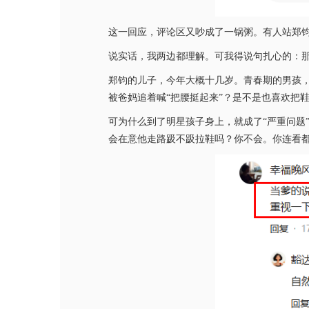
这一回应，评论区又吵成了一锅粥。有人站郑钧
说实话，我两边都理解。可我得说句扎心的：那
郑钧的儿子，今年大概十几岁。青春期的男孩
被爸妈追着喊“把腰挺起来”？是不是也喜欢把
可为什么到了明星孩子身上，就成了“严重问题
会在意他走路趿不趿拉鞋吗？你不会。你连看