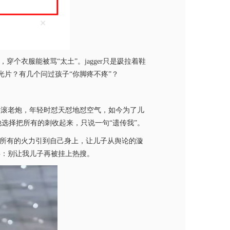
个衣服能被骂“太土”。jagger只是趿拉着鞋
光片？有几个问过孩子“你脚疼不疼”？
摇滚老炮，年轻时怼天怼地怼空气，如今为了儿
选择把所有的刺收起来，只说一句“遗传我”。
把所有的火力引到自己身上，让儿子从舆论的漩
事：别让我儿子再被挂上热搜。