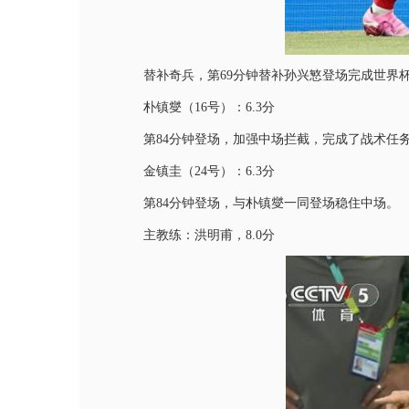
替补奇兵，第69分钟替补孙兴慜登场完成世界
朴镇燮（16号）：6.3分
第84分钟登场，加强中场拦截，完成了战术任
金镇圭（24号）：6.3分
第84分钟登场，与朴镇燮一同登场稳住中场。
主教练：洪明甫，8.0分