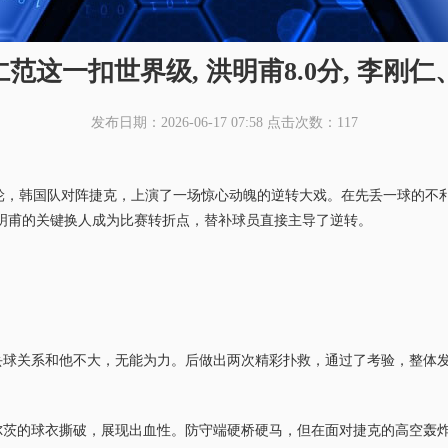
黄仁范这一扣世界级, 洪明甫8.0分, 李
发布日期：2026-06-17 07:58
点击次数：117
组赛首轮，韩国队对阵捷克，上演了一场惊心动魄的逆转大戏。在先丢一球的
洪明甫的关键换人成为比赛转折点，替补球员直接主导了逆转。
丢球关系和他不大，无能为力。后做出两次精彩扑救，通过了考验，整体
尔茨的球衣撕破，展现出血性。防守端硬桥硬马，但在面对捷克的高空轰