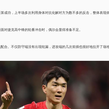
还算成功，上半场多次利用身体对抗化解对方为数不多的反击，整体表现
但面对捷克高中锋的轮番冲击时，偶尔会显得准备不足。
成配合。不仅防守端没有出现纰漏，进攻端的几次前插也很好地拉开了场