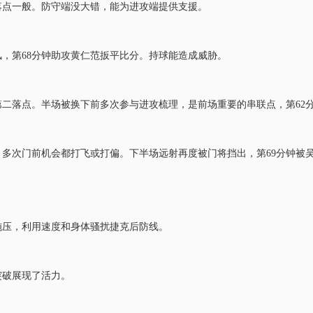
落点一般。防守端没大错，能为进攻端提供支援。
，第68分钟助攻黄仁范扳平比分。持球能造成威胁。
二落点。半场被换下前多次参与进攻梳理，是前场重要的串联点，第62
多次门前机会都打飞或打偏。下半场远射再度被门将挡出，第69分钟被
施压，利用速度和身体骚扰捷克后防线。
突破展现了活力。