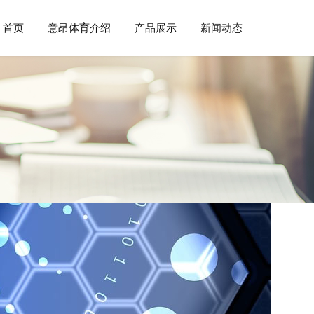
首页
意昂体育介绍
产品展示
新闻动态