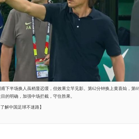
甫下半场换人虽稍显迟缓，但效果立竿见影。第62分钟换上黄喜灿，第6
圭目的明确，加强中场拦截，守住胜果。
，了解中国足球不迷路】