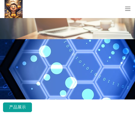
Tog
nav
产品展示