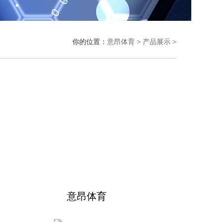
你的位置：
意昂体育
>
产品展示
>
意昂体育