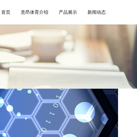
首页
意昂体育介绍
产品展示
新闻动态