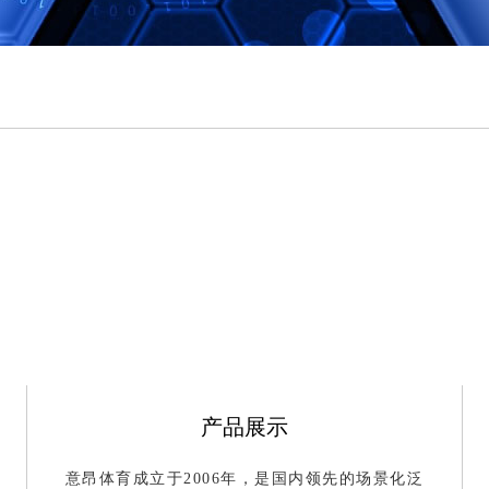
产品展示
意昂体育成立于2006年，是国内领先的场景化泛