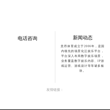
新闻动态
电话咨询
意昂体育成立于2006年，是国
内领先的场景化泛娱乐平台，
平台深入布局数字娱乐场景，
业务覆盖数字娱乐内容、IP游
戏运营、游戏设计等等诸多板
块。
友情链接：